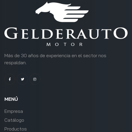
Más de 30 años de experiencia en el sector nos
respaldan.
MENÚ
Empresa
Catálogo
Productos