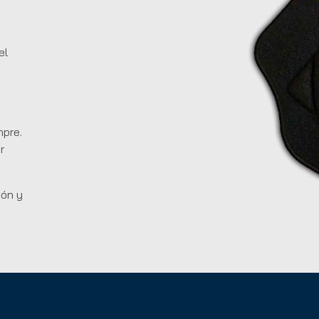
el
mpre.
r
ión y